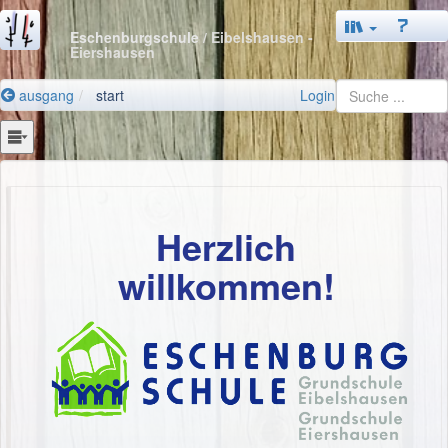
Eschenburgschule
/ Eibelshausen -
Eiershausen
ausgang
start
Login
Herzlich
willkommen!